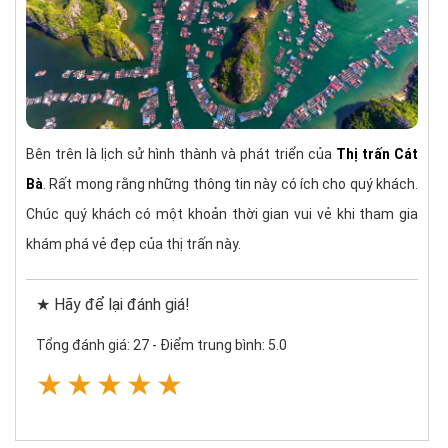
Bên trên là lịch sử hình thành và phát triển của
Thị trấn Cát
Bà
. Rất mong rằng những thông tin này có ích cho quý khách.
Chúc quý khách có một khoản thời gian vui vẻ khi tham gia
khám phá vẻ đẹp của thị trấn này.
★ Hãy để lại đánh giá!
Tổng đánh giá: 27
-
Điểm trung bình: 5.0
★
★
★
★
★