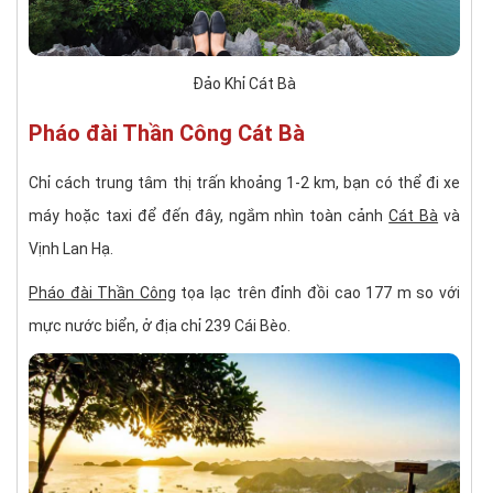
Đảo Khỉ Cát Bà
Pháo đài Thần Công Cát Bà
Chỉ cách trung tâm thị trấn khoảng 1-2 km, bạn có thể đi xe
máy hoặc taxi để đến đây, ngắm nhìn toàn cảnh
Cát Bà
và
Vịnh Lan Hạ.
Pháo đài Thần Công
tọa lạc trên đỉnh đồi cao 177 m so với
mực nước biển, ở địa chỉ 239 Cái Bèo.