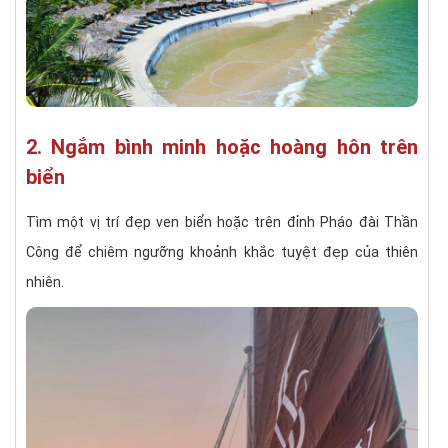
2. Ngắm bình minh hoặc hoàng hôn trên
biển
Tìm một vị trí đẹp ven biển hoặc trên đỉnh Pháo đài Thần
Công để chiêm ngưỡng khoảnh khắc tuyệt đẹp của thiên
nhiên.