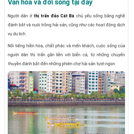
Văn hóa và đời sống tại đây
Người dân ở
thị trấn đảo Cát Bà
chủ yếu sống bằng nghề
đánh bắt và nuôi trồng hải sản, cũng như các hoạt động dịch
vụ du lịch.
Nổi tiếng hiền hòa, chất phác và mến khách, cuộc sống của
người dân thị trấn gắn liền với biển cả, từ những chuyến
thuyền đánh bắt đến những phiên chợ hải sản tươi ngon.