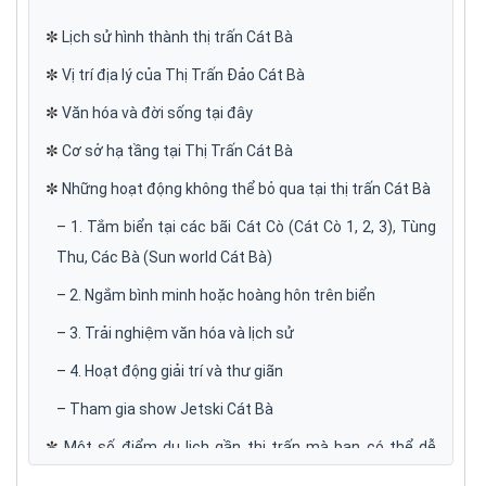
✼
Lịch sử hình thành thị trấn Cát Bà
✼
Vị trí địa lý của Thị Trấn Đảo Cát Bà
✼
Văn hóa và đời sống tại đây
✼
Cơ sở hạ tầng tại Thị Trấn Cát Bà
✼
Những hoạt động không thể bỏ qua tại thị trấn Cát Bà
–
1. Tắm biển tại các bãi Cát Cò (Cát Cò 1, 2, 3), Tùng
Thu, Các Bà (Sun world Cát Bà)
–
2. Ngắm bình minh hoặc hoàng hôn trên biển
–
3. Trải nghiệm văn hóa và lịch sử
–
4. Hoạt động giải trí và thư giãn
–
Tham gia show Jetski Cát Bà
✼
Một số điểm du lịch gần thị trấn mà bạn có thể dễ
dàng đến