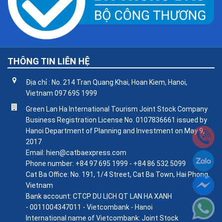
THÔNG TIN LIÊN HỆ
Địa chỉ : No. 214 Tran Quang Khai, Hoan Kiem, Hanoi,
Vietnam 097 695 1999
Green Lan Ha International Tourism Joint Stock Company
Business Registration License No. 0107836661 issued by
Hanoi Department of Planning and Investment on May 9,
2017
Email: hien@catbaexpress.com
Phone number: +84 97 695 1999 - +84 86 532 5099
Cat Ba Office: No. 191, 1/4 Street, Cat Ba Town, Hai Phong,
Vietnam
Bank account: CTCP DU LỊCH QT LAN HA XANH
- 0011004347011 - Vietcombank - Hanoi
International name of Vietcombank: Joint Stock