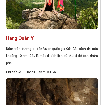
Hang Quân Y
Nằm trên đường đi đến Vườn quốc gia Cát Bà, cách thị trấn
khoảng 10 km. Đây là một di tích lịch sử thú vị để bạn khám
phá.
Chi tiết về →
Hang Quân Y Cát Bà