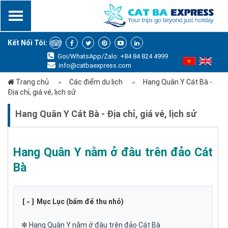
x
Kết Nối Tôi:
Gọi/WhatsApp/Zalo: +84 84 824 4999
info@catbaexpress.com
Trang chủ
Các điểm du lịch
Hang Quân Y Cát Bà -
Địa chỉ, giá vé, lịch sử
Hang Quân Y Cát Bà - Địa chỉ, giá vé, lịch sử
Hang Quân Y nằm ở đâu trên đảo Cát
Bà
[-]
Mục Lục (bấm để thu nhỏ)
✼
Hang Quân Y nằm ở đâu trên đảo Cát Bà