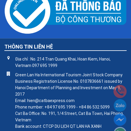
THÔNG TIN LIÊN HỆ
Địa chỉ : No. 214 Tran Quang Khai, Hoan Kiem, Hanoi,
Vietnam 097 695 1999
Green Lan Ha International Tourism Joint Stock Company
Business Registration License No. 0107836661 issued by
Hanoi Department of Planning and Investment on May 9,
2017
Email: hien@catbaexpress.com
Phone number: +84 97 695 1999 - +84 86 532 5099
Cat Ba Office: No. 191, 1/4 Street, Cat Ba Town, Hai Phong,
Vietnam
Bank account: CTCP DU LỊCH QT LAN HA XANH