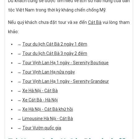
Du khách cũng sẽ được tìm hiểu về lịch sử hào hùng của dân
tộc Việt Nam trong thời kỳ kháng chiến chống Mỹ.
Nếu quý khách chưa đặt tour và xe đến
Cát Bà
vui lòng tham
khảo:
→ ​​
Tour du lịch Cát Bà 2 ngày 1 đêm
→
Tour du lịch Cát Bà 3 ngày 2 đêm
→
Tour Vịnh Lan Hạ 1 ngày - Serenity Boutique
→
Tour Vịnh Lan Hạ nửa ngày
→
Tour Vịnh Lan Hạ 1 ngày - Serenity Grandeur
→
Xe Hà Nội - Cát Bà
→
Xe Cát Bà - Hà Nội
→
Xe Hà Nội - Cát Bà khứ hồi
→
Limousine Hà Nội - Cát Bà
→
Tour Vườn quốc gia​