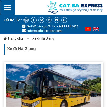
x
Kết Nối Tôi:
Gọi/WhatsApp/Zalo: +8484 824 4999
info@catbaexpress.com
Trang chủ
Xe đi Hà Giang
Xe đi Hà Giang