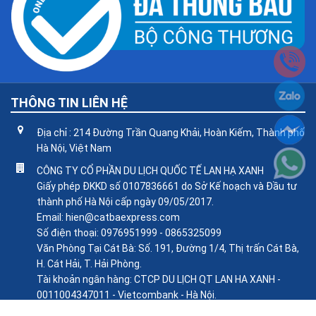
THÔNG TIN LIÊN HỆ
Địa chỉ : 214 Đường Trần Quang Khải, Hoàn Kiếm, Thành phố
Hà Nội, Việt Nam
CÔNG TY CỔ PHẦN DU LỊCH QUỐC TẾ LAN HẠ XANH
Giấy phép ĐKKD số 0107836661 do Sở Kế hoạch và Đầu tư
thành phố Hà Nội cấp ngày 09/05/2017.
Email: hien@catbaexpress.com
Số điện thoại: 0976951999 - 0865325099
Văn Phòng Tại Cát Bà: Số. 191, Đường 1/4, Thị trấn Cát Bà,
H. Cát Hải, T. Hải Phòng.
Tài khoản ngân hàng: CTCP DU LỊCH QT LAN HA XANH -
0011004347011 - Vietcombank - Hà Nội.