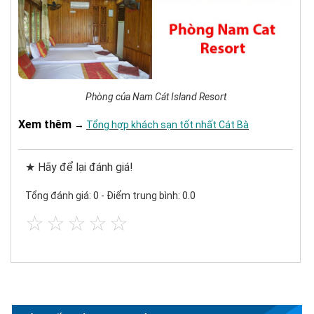
Phòng của Nam Cát Island Resort
Xem thêm
→
Tổng hợp khách sạn tốt nhất Cát Bà
★ Hãy để lại đánh giá!
Tổng đánh giá: 0
-
Điểm trung bình: 0.0
☆
☆
☆
☆
☆