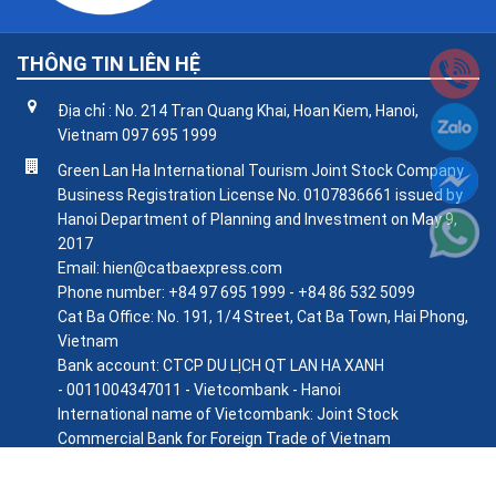
THÔNG TIN LIÊN HỆ
Địa chỉ : No. 214 Tran Quang Khai, Hoan Kiem, Hanoi,
Vietnam 097 695 1999
Green Lan Ha International Tourism Joint Stock Company
Business Registration License No. 0107836661 issued by
Hanoi Department of Planning and Investment on May 9,
2017
Email: hien@catbaexpress.com
Phone number: +84 97 695 1999 - +84 86 532 5099
Cat Ba Office: No. 191, 1/4 Street, Cat Ba Town, Hai Phong,
Vietnam
Bank account: CTCP DU LỊCH QT LAN HA XANH
- 0011004347011 - Vietcombank - Hanoi
International name of Vietcombank: Joint Stock
Commercial Bank for Foreign Trade of Vietnam
+84 84 824 4999