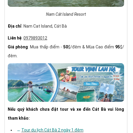
Nam Cát Island Resort
Địa chỉ
: Nam Cat Island, Cát Bà
Liên hệ
:
0979893012
Giá phòng
: Mua thấp điểm -
50
$/đêm & Mùa Cao điểm
95
$/
đêm.
Nếu quý khách chưa đặt tour và xe đến Cát Bà vui lòng
tham khảo:
→ ​​
Tour du lịch Cát Bà 2 ngày 1 đêm