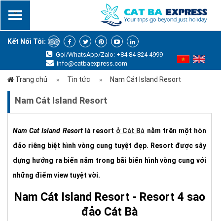
x
Kết Nối Tôi:
Gọi/WhatsApp/Zalo: +84 84 824 4999
info@catbaexpress.com
Trang chủ
Tin tức
Nam Cát Island Resort
Nam Cát Island Resort
Nam Cat Island Resort
là resort
ở Cát Bà
nằm trên một hòn
đảo riêng biệt hình vòng cung tuyệt đẹp. Resort được sây
dựng hướng ra biển nằm trong bãi biển hình vòng cung với
những điểm view tuyệt vời.
Nam Cát Island Resort - Resort 4 sao
đảo Cát Bà