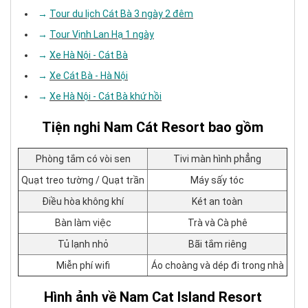
→
Tour du lịch Cát Bà 3 ngày 2 đêm
→
Tour Vịnh Lan Hạ 1 ngày
→
Xe Hà Nội - Cát Bà
→
Xe Cát Bà - Hà Nội
→
Xe Hà Nội - Cát Bà khứ hồi
Tiện nghi Nam Cát Resort bao gồm
Phòng tắm có vòi sen
Tivi màn hình phẳng
Quạt treo tường / Quạt trần
Máy sấy tóc
Điều hòa không khí
Két an toàn
Bàn làm việc
Trà và Cà phê
Tủ lạnh nhỏ
Bãi tắm riêng
Miễn phí wifi
Áo choàng và dép đi trong nhà
Hình ảnh về ​Nam Cat Island Resort​