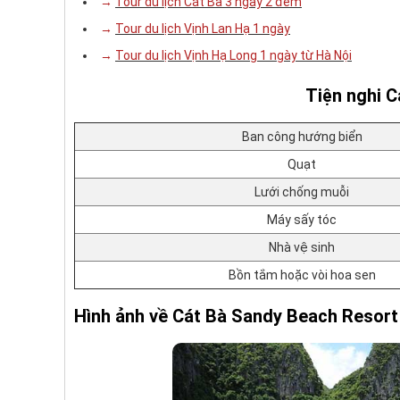
→
Tour du lịch Cát Bà 3 ngày 2 đêm
→
Tour du lịch Vịnh Lan Hạ 1 ngày
→
Tour du lịch Vịnh Hạ Long 1 ngày từ Hà Nội
Tiện nghi 
Ban công hướng biển
Quạt
Lưới chống muỗi
Máy sấy tóc
Nhà vệ sinh
Bồn tắm hoặc vòi hoa sen
Hình ảnh về Cát Bà Sandy Beach Resort