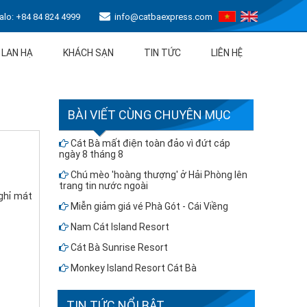
lo: +84 84 824 4999
info@catbaexpress.com
 LAN HẠ
KHÁCH SẠN
TIN TỨC
LIÊN HỆ
BÀI VIẾT CÙNG CHUYÊN MỤC
Cát Bà mất điện toàn đảo vì đứt cáp
ngày 8 tháng 8
Chú mèo 'hoàng thượng' ở Hải Phòng lên
trang tin nước ngoài
nghỉ mát
Miễn giảm giá vé Phà Gót - Cái Viềng
Nam Cát Island Resort
Cát Bà Sunrise Resort
Monkey Island Resort Cát Bà
TIN TỨC NỔI BẬT