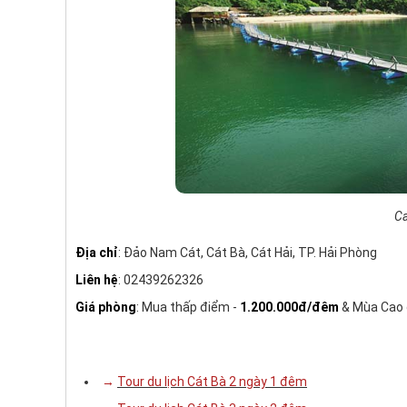
Ca
Địa chỉ
: Đảo Nam Cát, Cát Bà, Cát Hải, TP. Hải Phòng
Liên hệ
: 02439262326
Giá phòng
: Mua thấp điểm -
1.200.000đ/đêm
& Mùa Cao
→ ​​
Tour du lịch Cát Bà 2 ngày 1 đêm