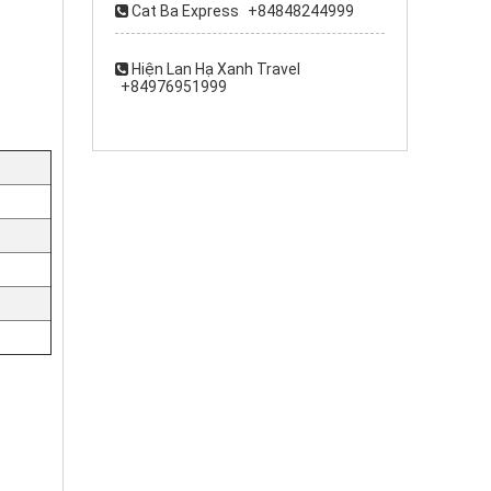
Cat Ba Express
+84848244999
Hiện Lan Hạ Xanh Travel
+84976951999