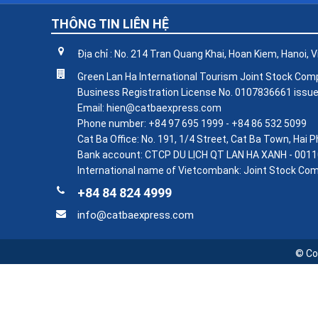
THÔNG TIN LIÊN HỆ
Địa chỉ : No. 214 Tran Quang Khai, Hoan Kiem, Hanoi,
Green Lan Ha International Tourism Joint Stock Co
Business Registration License No. 0107836661 issue
Email: hien@catbaexpress.com
Phone number: +84 97 695 1999 - +84 86 532 5099
Cat Ba Office: No. 191, 1/4 Street, Cat Ba Town, Hai
Bank account: CTCP DU LỊCH QT LAN HA XANH - 0011
International name of Vietcombank: Joint Stock Com
+84 84 824 4999
info@catbaexpress.com
© Co