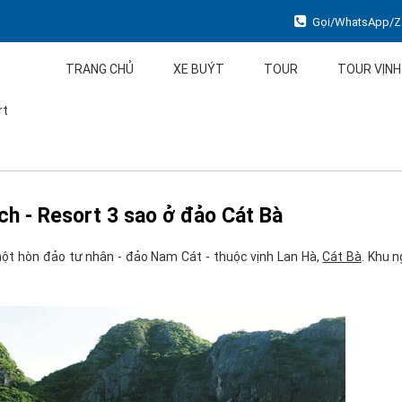
Gọi/WhatsApp/Za
TRANG CHỦ
XE BUÝT
TOUR
TOUR VỊNH
rt
h - Resort 3 sao ở đảo Cát Bà
một hòn đảo tư nhân - đảo Nam Cát - thuộc vịnh Lan Hà,
Cát Bà
. Khu 