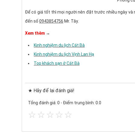
Phòng củ
Để có giá tốt thì mọi người nên đặt trước nhiều ngày và 
đến số
0943854756
Mr. Tây.
Xem thêm
→
Kinh nghiệm du lịch Cát Bà
Kinh nghiệm du lịch Vịnh Lan Hạ
Top khách sạn ở Cát Bà
★ Hãy để lại đánh giá!
Tổng đánh giá: 0
-
Điểm trung bình: 0.0
☆
☆
☆
☆
☆