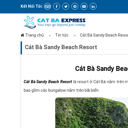
Kết Nối Tôi:
Trang chủ
Tin tức
Cát Bà Sandy Beach Reso
Cát Bà Sandy Beach Resort
Cát Bà Sandy Beac
Cát Bà Sandy Beach Resort
là resort ở Cát Bà nằm trên 
bao gồm các bungalow nằm trên bãi biển.