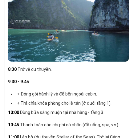
8:30
Trở về du thuyền.
9:30 - 9:45
+ Đóng gói hành lý và để bên ngoài cabin.
+ Trả chìa khóa phòng cho lễ tân (ở đuôi tầng 1).
10:00
Dùng bữa sáng muộn tại nhà hàng - tầng 3.
10:45
Thanh toán các chi phí cá nhân (đồ uống, spa, v.v.).
11:00
Lên bờ (du thuyền Stellar of the Seas). Trở lại Cảng.