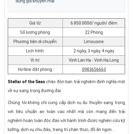
dụng giá khuyến mại
✼
Lịch trình Du Thuyền Stellar of the Seas 5 sao
✼
Các hạng phòng của Du Thuyền Elite of the Seas
Giá từ:
6.850.000đ/ người/ đêm
–
Tiện nghi chung của các hạng phòng
Số lượng phòng:
22 Phòng
Phương tiện di chuyển:
Limousine
–
Phòng Junior Suite
Lịch trình:
2 ngày, 3 ngày, 4 ngày
–
Phòng Senior Suite
Vị trí:
Vịnh Lan Hạ - Vịnh Hạ Long
–
Phòng Executive Suite
Hotline đặt phòng:
0983656663
–
Phòng President Suite
Stellar of the Seas
chào đón bạn trải nghiệm định nghĩa mới
về sự sang trọng đương đại.
Chúng tôi không chỉ cung cấp dịch vụ du thuyền sang trọng
với tiêu chuẩn an toàn cao nhất mà còn mang đến trải
nghiệm hoàn toàn độc đáo với hành trình được nghiên cứu kỹ
lưỡng, dịch vụ chu đáo, trang trí chân thực, đồ ăn ngon...