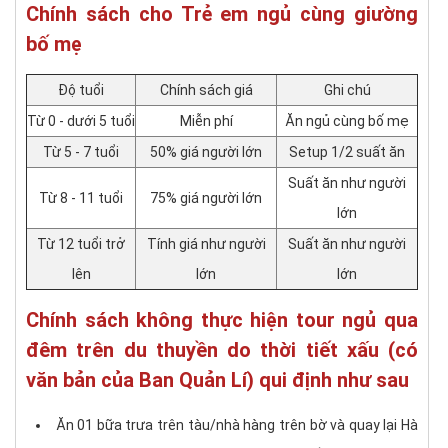
Chính sách cho Trẻ em ngủ cùng giường
bố mẹ
Độ tuổi
Chính sách giá
Ghi chú
Từ 0 - dưới 5 tuổi
Miễn phí
Ăn ngủ cùng bố mẹ
Từ 5 - 7 tuổi
50% giá người lớn
Setup 1/2 suất ăn
Suất ăn như người
Từ 8 - 11 tuổi
75% giá người lớn
lớn
Từ 12 tuổi trở
Tính giá như người
Suất ăn như người
lên
lớn
lớn
Chính sách không thực hiện tour ngủ qua
đêm trên du thuyền do thời tiết xấu (có
văn bản của Ban Quản Lí) qui định như sau
Ăn 01 bữa trưa trên tàu/nhà hàng trên bờ và quay lại Hà