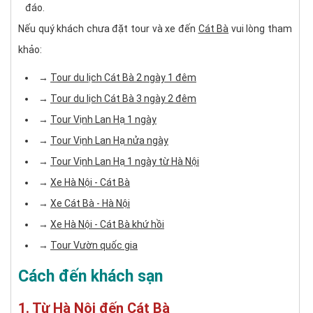
đáo.
Nếu quý khách chưa đặt tour và xe đến
Cát Bà
vui lòng tham
khảo:
→ ​​
Tour du lịch Cát Bà 2 ngày 1 đêm
→
Tour du lịch Cát Bà 3 ngày 2 đêm
→
Tour Vịnh Lan Hạ 1 ngày
→
Tour Vịnh Lan Hạ nửa ngày
→
Tour Vịnh Lan Hạ 1 ngày từ Hà Nội
→
Xe Hà Nội - Cát Bà
→
Xe Cát Bà - Hà Nội
→
Xe Hà Nội - Cát Bà khứ hồi
→
Tour Vườn quốc gia​
Cách đến khách sạn
1. Từ Hà Nội đến Cát Bà