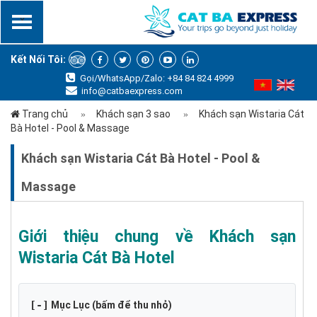
x
Kết Nối Tôi:
Gọi/WhatsApp/Zalo: +84 84 824 4999
info@catbaexpress.com
Trang chủ
Khách sạn 3 sao
Khách sạn Wistaria Cát
Bà Hotel - Pool & Massage
Khách sạn Wistaria Cát Bà Hotel - Pool &
Massage
Giới thiệu chung về Khách sạn
Wistaria Cát Bà Hotel
[-]
Mục Lục (bấm để thu nhỏ)