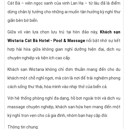
–
Hướng dẫn đặt phòng tại Khách sạn Wistaria Cát Bà
Cát Bà – viên ngọc xanh của vịnh Lan Hạ – từ lâu đã là điểm
Hotel
dừng chân lý tưởng cho những ai muốn tận hưởng kỳ nghỉ thư
✼
Dịch vụ & Tiện ích nổi bật
giãn bên bờ biển.
–
1. Hồ bơi ngoài trời
Giữa vô vàn lựa chọn lưu trú tại hòn đảo này,
Khách sạn
–
2. Dịch vụ Massage & Spa
Wistaria Cát Bà Hotel - Pool & Massage
nổi bật nhờ sự kết
–
3. Nhà hàng & Ẩm thực
hợp hài hòa giữa không gian nghỉ dưỡng hiện đại, dịch vụ
chuyên nghiệp và tiện ích cao cấp.
–
4. Quầy bar & Café
–
5. Các dịch vụ bổ sung tiện lợi
Khách sạn Wistaria không chỉ đơn thuần mang đến cho du
khách một chỗ nghỉ ngơi, mà còn là nơi để trải nghiệm phong
cách sống thư thái, hòa mình vào nhịp thở của biển cả.
Với hệ thống phòng nghỉ đa dạng, hồ bơi ngoài trời và dịch vụ
massage chuyên nghiệp, khách sạn hứa hẹn mang đến một
kỳ nghỉ trọn vẹn cho cả gia đình, nhóm bạn hay cặp đôi.
Thông tin chung: