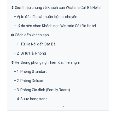
✼
Giới thiệu chung về Khách sạn Wistaria Cát Bà Hotel
–
Vị trí đắc địa và thuận tiện di chuyển
–
Lý do nên chọn Khách sạn Wistaria Cát Bà Hotel
✼
Cách đến khách sạn
–
1. Từ Hà Nội đến Cát Bà
–
2. Đi từ Hải Phòng
✼
Hệ thống phòng nghỉ hiện đại, tiện nghi
–
1. Phòng Standard
–
2. Phòng Deluxe
–
3. Phòng Gia đình (Family Room)
–
4. Suite hạng sang
–
Tiện nghi chung trong tất cả các phòng