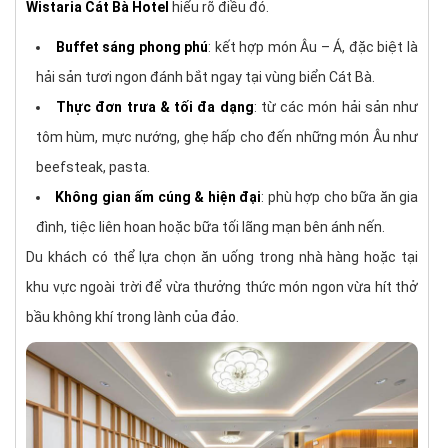
Wistaria Cát Bà Hotel
hiểu rõ điều đó.
Buffet sáng phong phú
: kết hợp món Âu – Á, đặc biệt là
hải sản tươi ngon đánh bắt ngay tại vùng biển Cát Bà.
Thực đơn trưa & tối đa dạng
: từ các món hải sản như
tôm hùm, mực nướng, ghẹ hấp cho đến những món Âu như
beefsteak, pasta.
Không gian ấm cúng & hiện đại
: phù hợp cho bữa ăn gia
đình, tiệc liên hoan hoặc bữa tối lãng mạn bên ánh nến.
Du khách có thể lựa chọn ăn uống trong nhà hàng hoặc tại
khu vực ngoài trời để vừa thưởng thức món ngon vừa hít thở
bầu không khí trong lành của đảo.