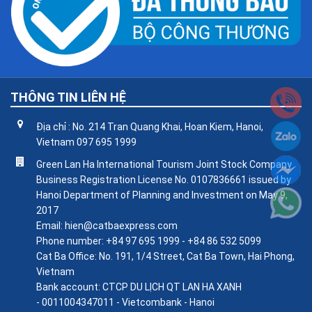
THÔNG TIN LIÊN HỆ
Địa chỉ : No. 214 Tran Quang Khai, Hoan Kiem, Hanoi,
Vietnam 097 695 1999
Green Lan Ha International Tourism Joint Stock Company
Business Registration License No. 0107836661 issued by
Hanoi Department of Planning and Investment on May 9,
2017
Email: hien@catbaexpress.com
Phone number: +84 97 695 1999 - +84 86 532 5099
Cat Ba Office: No. 191, 1/4 Street, Cat Ba Town, Hai Phong,
Vietnam
Bank account: CTCP DU LỊCH QT LAN HA XANH
- 0011004347011 - Vietcombank - Hanoi