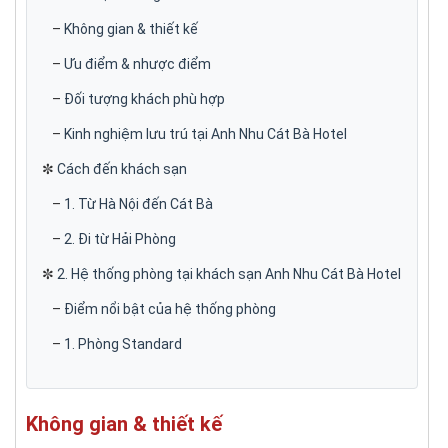
–
Không gian & thiết kế
–
Ưu điểm & nhược điểm
–
Đối tượng khách phù hợp
–
Kinh nghiệm lưu trú tại Anh Nhu Cát Bà Hotel
✼
Cách đến khách sạn
–
1. Từ Hà Nội đến Cát Bà
–
2. Đi từ Hải Phòng
✼
2. Hệ thống phòng tại khách sạn Anh Nhu Cát Bà Hotel
–
Điểm nổi bật của hệ thống phòng
–
1. Phòng Standard
–
2. Phòng Superior
–
3. Phòng Deluxe
Không gian & thiết kế