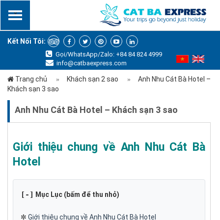
x
Kết Nối Tôi:
Gọi/WhatsApp/Zalo: +84 84 824 4999
info@catbaexpress.com
Trang chủ
Khách sạn 2 sao
Anh Nhu Cát Bà Hotel –
Khách sạn 3 sao
Anh Nhu Cát Bà Hotel – Khách sạn 3 sao
Giới thiệu chung về Anh Nhu Cát Bà
Hotel
[-]
Mục Lục (bấm để thu nhỏ)
✼
Giới thiệu chung về Anh Nhu Cát Bà Hotel