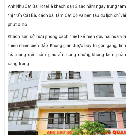
–
4. Phòng Family
Anh Nhu Cát Bà Hotel là khách sạn 3 sao nằm ngay trung tâm
–
Giá phòng & đặt chỗ
thị trấn Cát Bà, cách bãi tắm Cát Cò và bến tàu du lịch chỉ vài
–
Dịch vụ & tiện ích tại Anh Nhu Cát Bà Hotel
phút đi bộ.
Khách sạn sở hữu phong cách thiết kế hiện đại, hài hòa với
thiên nhiên biển đảo. Không gian được bày trí gọn gàng, tinh
tế, mang đến cảm giác ấm cúng nhưng không kém phần
sang trọng.