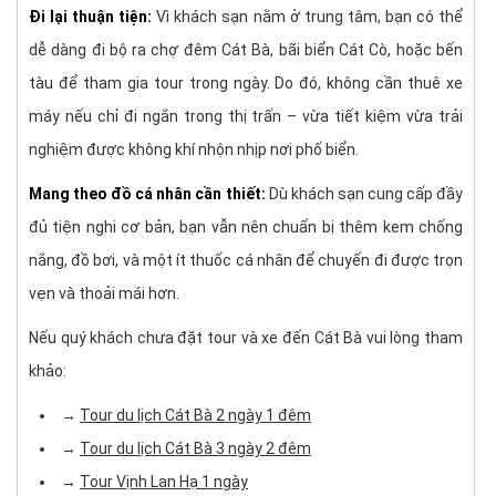
Đi lại thuận tiện:
Vì khách sạn nằm ở trung tâm, bạn có thể
dễ dàng đi bộ ra chợ đêm Cát Bà, bãi biển Cát Cò, hoặc bến
tàu để tham gia tour trong ngày. Do đó, không cần thuê xe
máy nếu chỉ đi ngắn trong thị trấn – vừa tiết kiệm vừa trải
nghiệm được không khí nhộn nhịp nơi phố biển.
Mang theo đồ cá nhân cần thiết:
Dù khách sạn cung cấp đầy
đủ tiện nghi cơ bản, bạn vẫn nên chuẩn bị thêm kem chống
nắng, đồ bơi, và một ít thuốc cá nhân để chuyến đi được trọn
vẹn và thoải mái hơn.
Nếu quý khách chưa đặt tour và xe đến Cát Bà vui lòng tham
khảo:
→ ​​
Tour du lịch Cát Bà 2 ngày 1 đêm
→
Tour du lịch Cát Bà 3 ngày 2 đêm
→
Tour Vịnh Lan Hạ 1 ngày