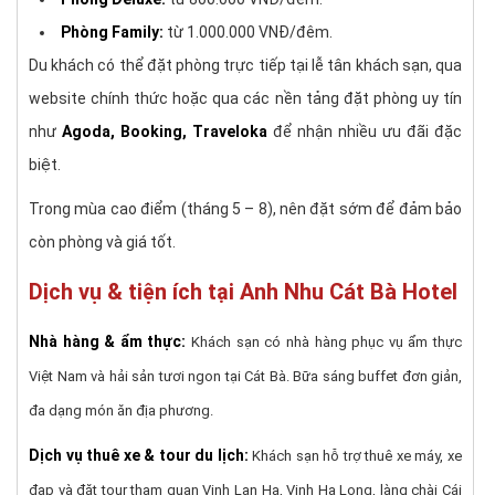
Phòng Family:
từ 1.000.000 VNĐ/đêm.
Du khách có thể đặt phòng trực tiếp tại lễ tân khách sạn, qua
website chính thức hoặc qua các nền tảng đặt phòng uy tín
như
Agoda, Booking, Traveloka
để nhận nhiều ưu đãi đặc
biệt.
Trong mùa cao điểm (tháng 5 – 8), nên đặt sớm để đảm bảo
còn phòng và giá tốt.
Dịch vụ & tiện ích tại Anh Nhu Cát Bà Hotel
Nhà hàng & ẩm thực:
Khách sạn có nhà hàng phục vụ ẩm thực
Việt Nam và hải sản tươi ngon tại Cát Bà. Bữa sáng buffet đơn giản,
đa dạng món ăn địa phương.
Dịch vụ thuê xe & tour du lịch:
Khách sạn hỗ trợ thuê xe máy, xe
đạp và đặt tour tham quan Vịnh Lan Hạ, Vịnh Hạ Long, làng chài Cái