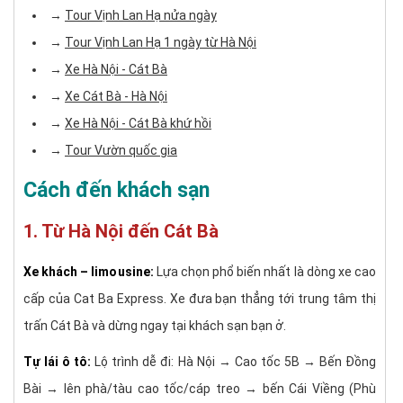
→
Tour Vịnh Lan Hạ nửa ngày
→
Tour Vịnh Lan Hạ 1 ngày từ Hà Nội
→
Xe Hà Nội - Cát Bà
→
Xe Cát Bà - Hà Nội
→
Xe Hà Nội - Cát Bà khứ hồi
→
Tour Vườn quốc gia​
Cách đến khách sạn
1. Từ Hà Nội đến Cát Bà
Xe khách – limousine:
Lựa chọn phổ biến nhất là dòng xe cao
cấp của Cat Ba Express. Xe đưa bạn thẳng tới trung tâm thị
trấn Cát Bà và dừng ngay tại khách sạn bạn ở.
Tự lái ô tô:
Lộ trình dễ đi: Hà Nội → Cao tốc 5B → Bến Đồng
Bài → lên phà/tàu cao tốc/cáp treo → bến Cái Viềng (Phù